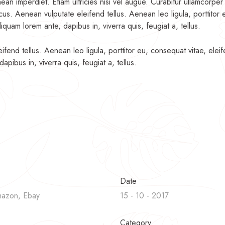
n imperdiet. Etiam ultricies nisi vel augue. Curabitur ullamcorper 
cus. Aenean vulputate eleifend tellus. Aenean leo ligula, porttitor 
iquam lorem ante, dapibus in, viverra quis, feugiat a, tellus.
ifend tellus. Aenean leo ligula, porttitor eu, consequat vitae, elei
apibus in, viverra quis, feugiat a, tellus.
Date
mazon, Ebay
15 - 10 - 2017
Category