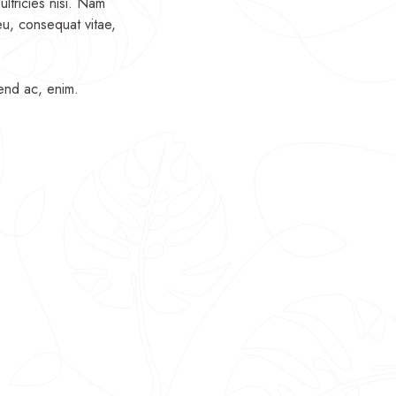
ultricies nisi. Nam
eu, consequat vitae,
fend ac, enim.